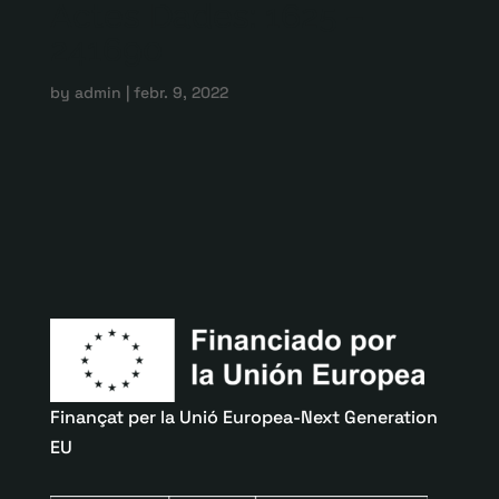
Actes Dades: 1625 –
241690
by
admin
|
febr. 9, 2022
Finançat per la Unió Europea-Next Generation
EU