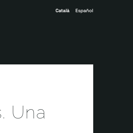
Català
Español
s. Una