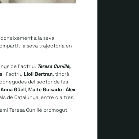
econeixement a la seva
ompartit la seva trajectòria en
anys de l’actriu.
Teresa Cunillé,
as
i l’actriu
Lloll Bertran
, tindrà
 conegudes del sector de les
Anna Güell
,
Maite Guisado
i
Àlex
als de Catalunya, entre d’altres.
remi Teresa Cunillé promogut
.