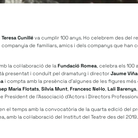
u
Teresa Cunillé
va cumplir 100 anys. Ho celebrem des del r
en companyia de familiars, amics i dels companys que han c
amb la col·laboració de la
Fundació Romea
,
celebra els 100 
stà presentat i conduït pel dramaturg i director
Jaume Viñ
na
i compta amb la presència d’algunes de les figures més
sep Maria Flotats
,
Sílvia Munt
,
Francesc Nel·lo
,
Lali Barenys
,
de President de l’Associació d’Actors i Directors Profession
en el temps amb la convocatòria de la quarta edició del p
a, amb la col·laboració del Institut del Teatre des del 2019