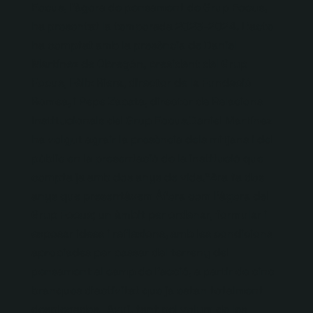
Focus, l’àgora de pensament de Grup Focus,
ha presentat la temporada 2023-2024. L’acte
ha comptat amb la presència de Daniel
Martínez de Obregón, president del Grup
Focus, Fèlix Riera, director de la Fundació
Romea, i Pepe Zapata, director de Relacions
Institucionals del Grup Focus.Daniel Martínez
ha volgut agrair la presència dels mitjans i del
públic en la presentació de la institució que
compta ja amb dos anys de vida.“Ara fa dos
anys que presentàvem Àfora com l’àgora del
Grup Focus; un àmbit per ordenar, formular i
exposar idees i reflexions, amb les condicions
apropiades per passar del terreny del
pensament al camp de l’acció, a partir de cinc
branques d’activitat que ja estan totalment
desplegades. Avui, tant pel volum de les