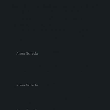
accions programades, com per l’atenció amb la
que han sigut acollides, podem afirmar que
Àfora és ja un actor d’importància en el
panorama cultural de...
Un metavers per al Congrés
Internacional d’Espectadors
de Teatre
by
Anna Sureda
|
oct. 6, 2022
Una immersió a Barcelona
per experimentar què sent un
espectador de teatre
by
Anna Sureda
|
oct. 6, 2022
Focus impulsarà l’edició de
teatre a través d’Àfora