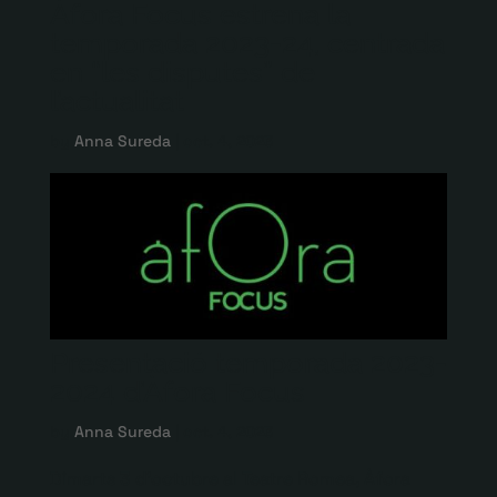
Àfora Focus estrena la
temporada 2023-24, centrada
en “les disputes” de
l’actualitat
by
Anna Sureda
|
oct. 4, 2023
Presentació temporada 2023-
2024 d’Àfora Focus
by
Anna Sureda
|
oct. 4, 2023
Dimarts 3 d’octubre al Teatre Romea, Àfora