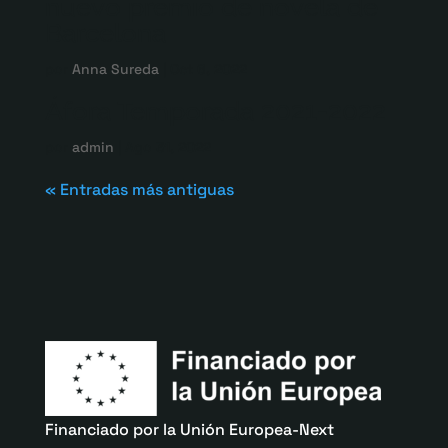
nuevo premio de novela de
Barcelona
por
Anna Sureda
|
Oct 6, 2022
Áfora Temporada 2021-2022
por
admin
|
Ago 31, 2022
« Entradas más antiguas
Financiado por la Unión Europea-Next