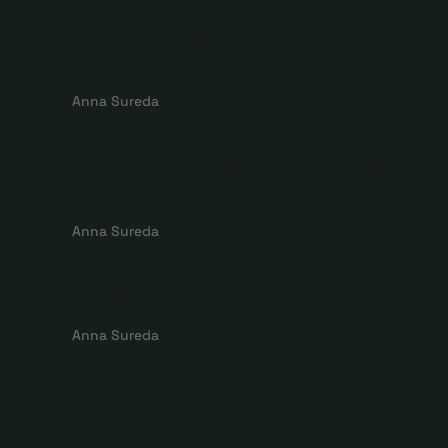
Un metaverso para el
Congreso Internacional de
Espectadores de Teatro
por
Anna Sureda
|
Oct 6, 2022
Una inmersión en Barcelona
para experimentar qué siente
un espectador de teatro
por
Anna Sureda
|
Oct 6, 2022
Focus impulsará la edición
de teatro a través de Àfora
por
Anna Sureda
|
Oct 6, 2022
Focus se zambulle en lo
literario con cuatro
colecciones de libros y un