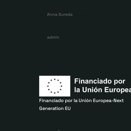
àfora Focus Temporada 2
por
Anna Sureda
|
Sep 6, 2023
Áfora Temporada 2021-2
por
admin
|
Ago 31, 2022
Financiado por la Unión Europea-Next
Generation EU