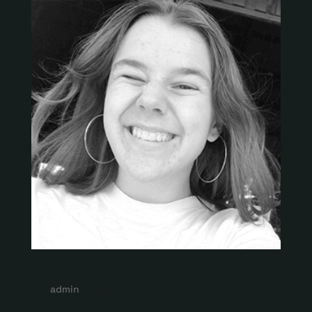
Elisabeth Glesne
por
admin
|
Oct 5, 2022