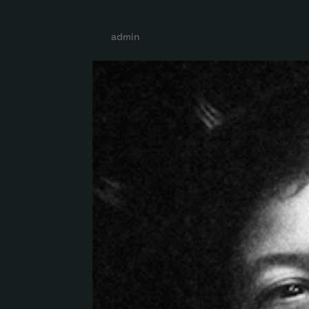
Anja Pirnat
por
admin
|
Oct 5, 2022