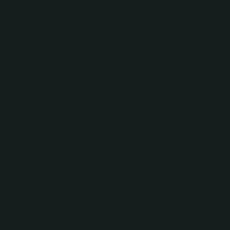
m es fa un barret amb les mans
isputes
senta la programació per la temporada 2023-2024.
ors
als