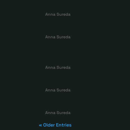
Anar al teatre a veure co
by
Anna Sureda
|
febr. 23, 2024
Àfora Focus afronta les d
by
Anna Sureda
|
oct. 19, 2023
El hub de pensament del Grup Focus pre
El manifest dels espectad
by
Anna Sureda
|
oct. 27, 2022
La veu de l’espectador
by
Anna Sureda
|
oct. 27, 2022
Trencar convencions teatr
by
Anna Sureda
|
oct. 27, 2022
« Older Entries