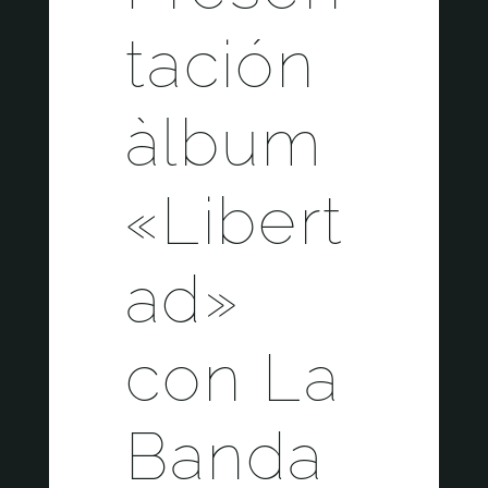
tación
àlbum
«Libert
ad»
con La
Banda