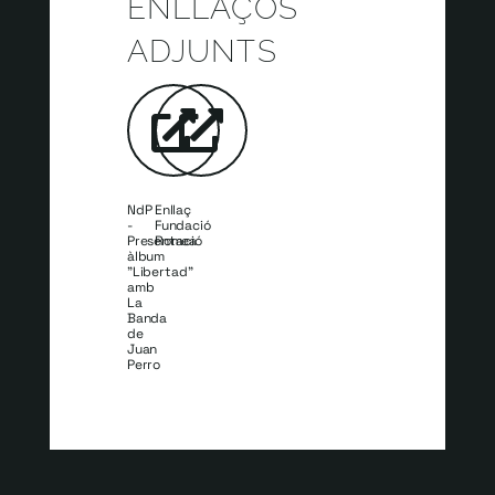
ENLLAÇOS
ADJUNTS
NdP
Enllaç
-
Fundació
Presentació
Romea
àlbum
"Libertad"
amb
La
Banda
de
Juan
Perro