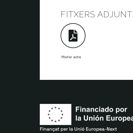
FITXERS ADJUNT
Pòster acte
Finançat per la Unió Europea-Next