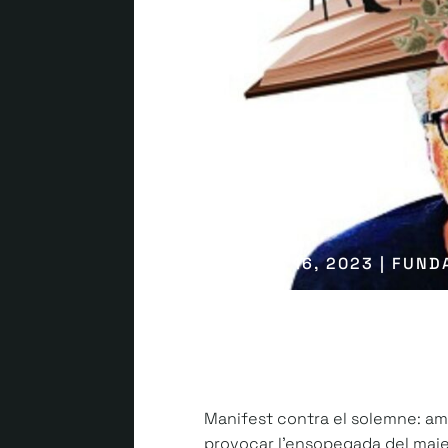
OCTUBRE 16, 2023 | FUND
Manifest contra el solemne: amb 
provocar l’ensopegada del majest