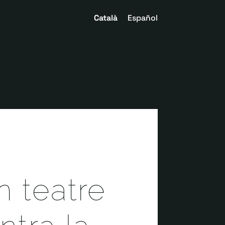
Català
Español
n teatre