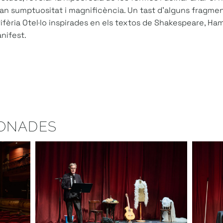
n sumptuositat i magnificència. Un tast d’alguns fragmen
fèria Otel·lo inspirades en els textos de Shakespeare, Haml
anifest.
IONADES