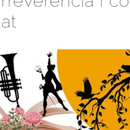
irreverència i co
at