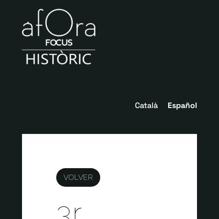
Català
Español
VOLVER
3r