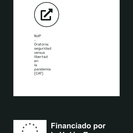
NdP
-
Oratoria:
seguridad
versus
libertad
en
la
pandemia
(CAT)