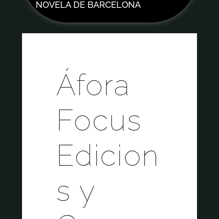
NOVELA DE BARCELONA
Áfora
Focus
Edicion
s y