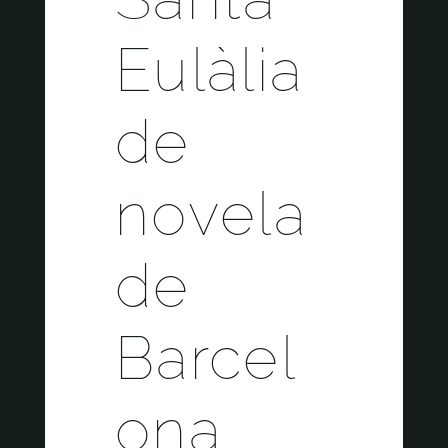
Eulàlia
de
novela
de
Barcel
ona