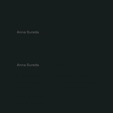
Àfora Focus estrena la
temporada 2023-24, centrada
en «les disputes» de
l’actualitat
by
Anna Sureda
|
oct. 4, 2023
El ‘think tank’ del Grup Focus
organitza el primer Congrés
d’Espectadors de Teatre
by
Anna Sureda
|
juny 27, 2022
ACN Barcelona – Àfora Focus, el ‘hub’ del
pensament del Grup Focus, com el defineixen
els seus impulsors, organitza el primer Congrés
d’Espectadors de Teatre. La iniciativa s’ha
presentat aquest […]