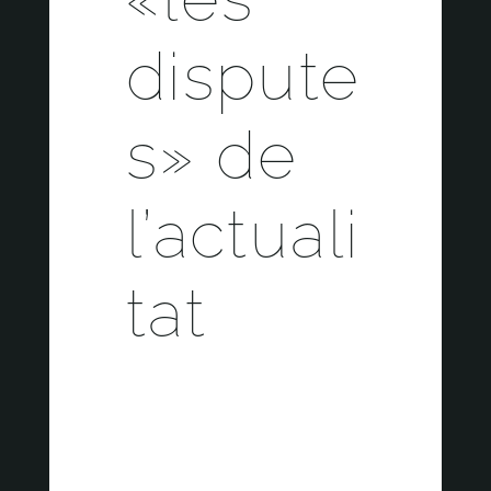
dispute
s» de
l’actuali
tat
OCTUBRE 3, 2023 | ÀFORA