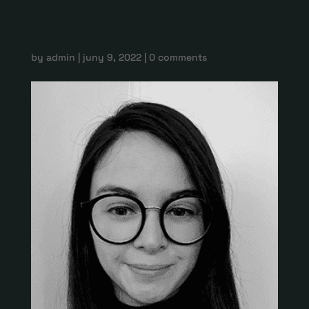
Argelia Estefani Rojas
Muñoz
by
admin
|
juny 9, 2022
|
0 comments