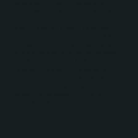
de las artes, innovación y calidad en el
aprendizaje se alinean con la aplicación de
nuestra transmetodología. ACAET es la música,
el canto, la danza y el teatro, siendo este
último la base, sustento de su profundidad y
premisa direccional. La participación será
abierta a todos/as los/las estudiantes desde
5to Año Básico a 4to Año Medio utilizando las
horas de libre disposición trabajando de
manera paralela con otros talleres (los que
varían de acuerdo a cada establecimiento
educacional). Se espera un mínimo de 100
beneficiarios directos.