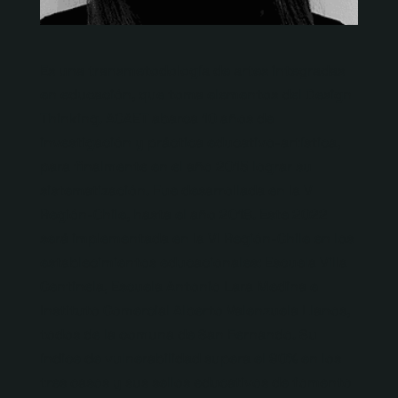
Es una transmetodología de artes integradas
en educación, que toma elementos del Design
Thinking. ACAET abarca 10 años de
investigación y práctica educativo-artística,
para finalmente en el año 2015 lograr su
sistematización. Fue desarrollada en la V
Región-Chile, hasta el año 2018. Este 2022
será implementada en la VI Región-Chile en los
establecimientos educacionales: Escuela Villa
Centinela, Escuela Antonio Lara Medina e
Instituto Comercial Alberto Valenzuela Llanos,
todos de la comuna de San Fernando. Su
índice de vulnerabilidad supera el 90% en los
tres casos y sus sellos educativos de fomento