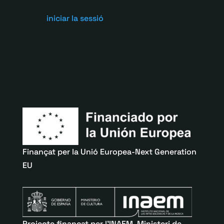
Submit a Comment
Heu d'
iniciar la sessió
per escriure un
comentari.
Finançat per la Unió Europea-Next Generation
EU
Projecte finançat per l’INAEM, Ministeri de