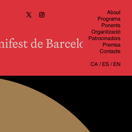
About
Programa
Ponents
Organització
est de Barcelona sobre el
Patrocinadors
Premsa
Contacte
CA
/
ES
/
EN