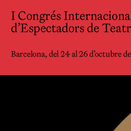
I Congrés Internacional d’Especta
I Congrés Internaciona
Teatre
d’Espectadors de Teat
Barcelona, del 24 al 26 d’octubre de 2022
Barcelona, del 24 al 26 d’octubre d