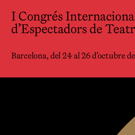
I Congrés Internacional d’Especta
I Congrés Internaciona
Teatre
d’Espectadors de Teat
Barcelona, del 24 al 26 d’octubre de 2022
Man
Barcelona, del 24 al 26 d’octubre d