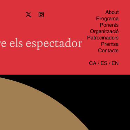
About
Programa
Ponents
Organització
els espectadors de teatre
Patrocinadors
Premsa
Contacte
CA
/
ES
/
EN