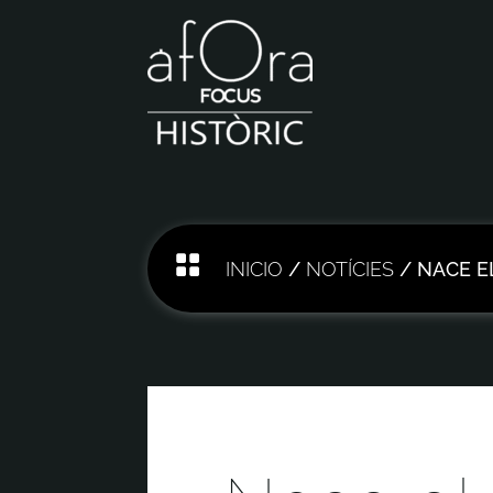

INICIO
/
NOTÍCIES
/ NACE E