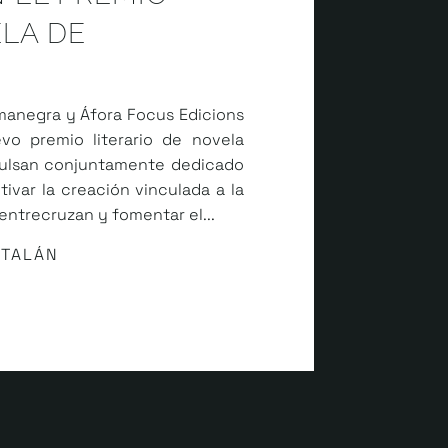
ELA DE
omanegra y Áfora Focus Edicions
o premio literario de novela
pulsan conjuntamente dedicado
ivar la creación vinculada a la
entrecruzan y fomentar el...
ATALÁN