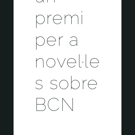
premi
per a
novel·le
s sobre
BCN