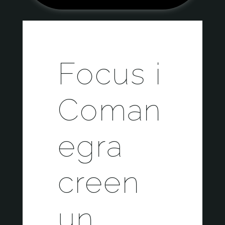
Focus i
Coman
egra
creen
un